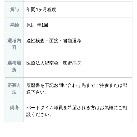
賞与
年間4ヶ月程度
昇給
原則 年1回
選考内
適性検査・面接・書類選考
容
選考場
医療法人紀南会 熊野病院
所
応募方
履歴書を下記お問い合わせ先までご持参または郵
法
送下さい。
備考
パートタイム職員を希望される方はお気軽にご相
談ください。