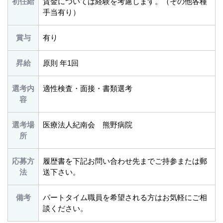
初任給
賃金については経験を考慮します。（その他各種
手当有り）
賞与
有り
昇給
原則 年1回
選考内
適性検査・面接・書類選考
容
選考場
医療法人紀南会 熊野病院
所
応募方
履歴書を下記お問い合わせ先までご持参または郵
法
送下さい。
備考
パートタイム職員を希望される方はお気軽にご相
談ください。